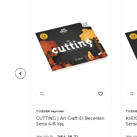
TÜZDER Yayınları
TÜZDER
CUTTING | Art Craft-El Becerileri
KIRIG
Serisi 4-8 Yaş
Seris
254,15
TL
299,00
TL
299,0