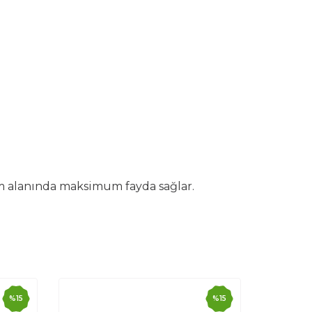
im alanında maksimum fayda sağlar.
%
15
%
15