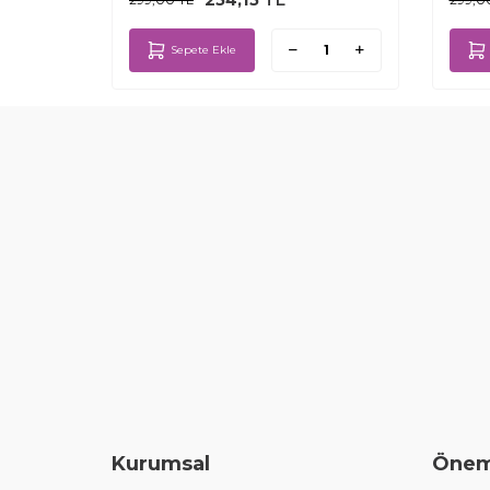
Sepete Ekle
Kurumsal
Öneml