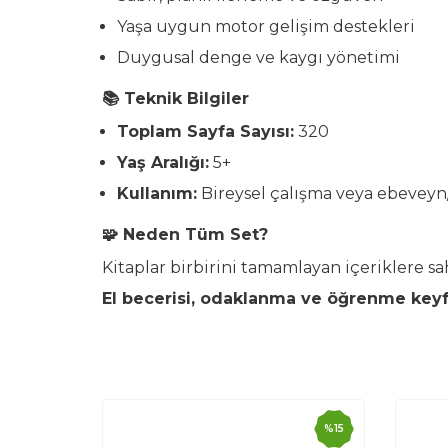
Yaşa uygun motor gelişim destekleri
Duygusal denge ve kaygı yönetimi
📚 Teknik Bilgiler
Toplam Sayfa Sayısı:
320
Yaş Aralığı:
5+
Kullanım:
Bireysel çalışma veya ebevey
🧩 Neden Tüm Set?
Kitaplar birbirini tamamlayan içeriklere 
El becerisi, odaklanma ve öğrenme keyfi
%
15
%
15