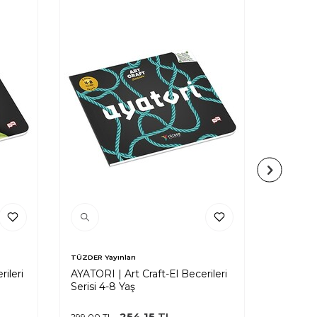
TÜZDER Yayınları
TÜZDER Ya
ileri
AYATORI | Art Craft-El Becerileri
QUILLIN
Serisi 4-8 Yaş
Becerile
254,15
TL
299,00
TL
299,00
T