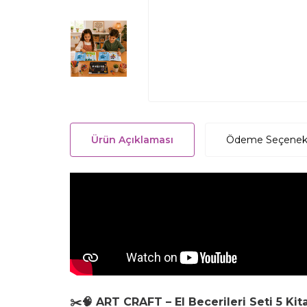
Ürün Açıklaması
Ödeme Seçenekl
✂️🧠 ART CRAFT – El Becerileri Seti 5 Kit