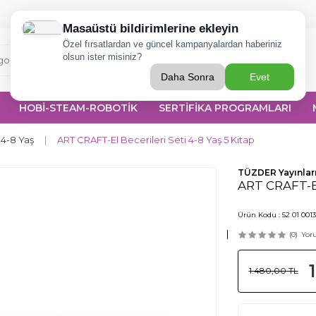
Ara
HOBİ-STEAM-ROBOTİK
SERTİFİKA PROGRAMLARI
4-8 Yaş
|
ART CRAFT-El Becerileri Seti 4-8 Yaş 5 Kitap
TÜZDER Yayınlar
ART CRAFT-El 
Ürün Kodu :
52 01 001
(0)
Yor
1.480,00
TL