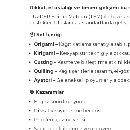
Dikkat, el ustalığı ve beceri gelişimi bu 
TÜZDER Eğitim Metodu (TEM) ile hazırlanan
destekler. Uluslararası standartlarda geliştir
📦 Set İçeriği
Origami
– Kağıt katlama sanatıyla sabır, 
Kirigami
– Kes-yapıştır tekniğiyle dikkat
Cutting
– Kesme ve birleştirme etkinlikl
Quilling
– Kağıt şeritlerle tasarım, el-gö
Ayatori
– Geleneksel ip oyunlarıyla odakl
🎯 Kazanımlar
El-göz koordinasyonu
Dikkat ve ayırt etme becerisi
Problem çözme yetisi
Sabır, planlı ilerleme ve özgüven