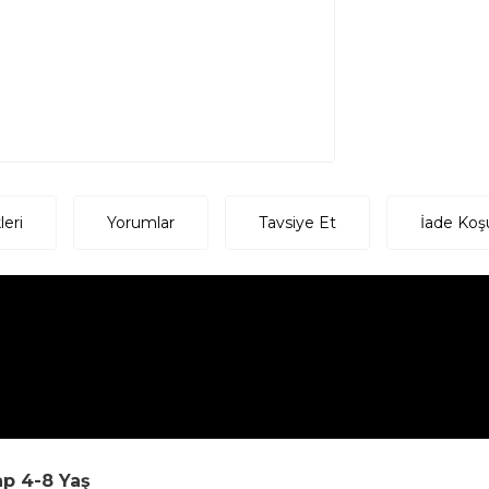
eri
Yorumlar
Tavsiye Et
İade Koşu
ap 4-8 Yaş