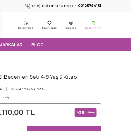
MÜŞTERI DESTEK HATTI :
02125744151
Kargo Takip
Favorilerim
Giriş Yap
Sepetim (
)
0
MARKALAR
BLOG
ı
Becerileri Seti 4-8 Yaş 5 Kitap
36
Barkod :
9786258017298
um Yap
1.110,00
TL
25
%
İndirim