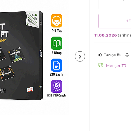
HE
11.08.2026
tarihin
Tavsiye Et
Menşei: TR