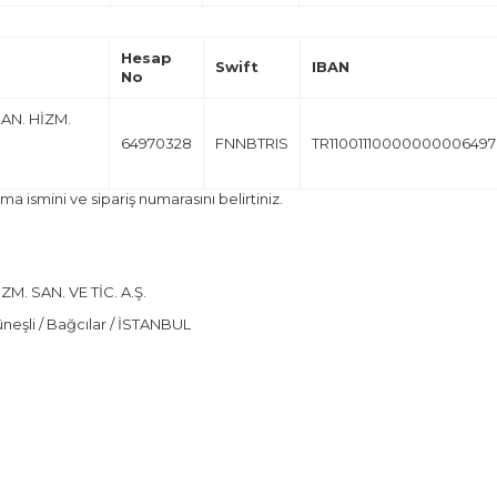
Hesap
Swift
IBAN
No
DAN. HİZM.
64970328
FNNBTRIS
TR1100111000000000649
rma ismini ve sipariş numarasını belirtiniz.
M. SAN. VE TİC. A.Ş.
neşli / Bağcılar / İSTANBUL