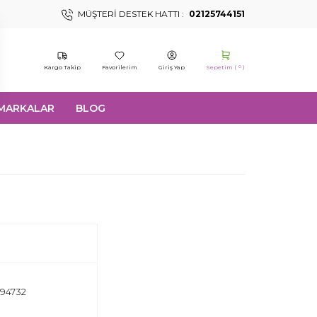
MÜŞTERI DESTEK HATTI :
02125744151
Kargo Takip
Favorilerim
Giriş Yap
Sepetim (
)
0
MARKALAR
BLOG
94732