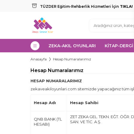
TÜZDER Eğitim-Rehberlik Hizmetleri İçin
TIKLA!
ZEKA-AKIL OYUNLARI
KİTAP-DERGİ
Anasayfa
Hesap Numaralarımız
Hesap Numaralarımız
HESAP NUMARALARIMIZ
zekaveakiloyunlari.com sitemizde yapacağınız tüm işlem
Hesap Adı
Hesap Sahibi
ZET ZEKA GEL. TEKN. EĞT. ÖĞR. 
QNB BANK (TL
SAN. VE TİC. A.Ş.
HESABI)