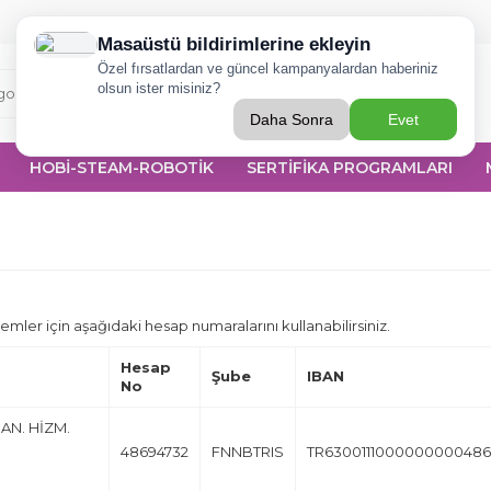
Ara
HOBİ-STEAM-ROBOTİK
SERTİFİKA PROGRAMLARI
ler için aşağıdaki hesap numaralarını kullanabilirsiniz.
Hesap
Şube
IBAN
No
DAN. HİZM.
48694732
FNNBTRIS
TR6300111000000000486