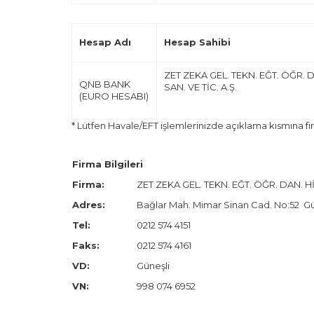
Hesap Adı
Hesap Sahibi
ZET ZEKA GEL. TEKN. EĞT. ÖĞR. 
QNB BANK
SAN. VE TİC. A.Ş.
(EURO HESABI)
* Lütfen Havale/EFT işlemlerinizde açıklama kısmına fi
Firma Bilgileri
Firma:
ZET ZEKA GEL. TEKN. EĞT. ÖĞR. DAN. HİZ
Adres:
Bağlar Mah. Mimar Sinan Cad. No:52 Gü
Tel:
0212 574 4151
Faks:
0212 574 4161
VD:
Güneşli
VN:
998 074 6952