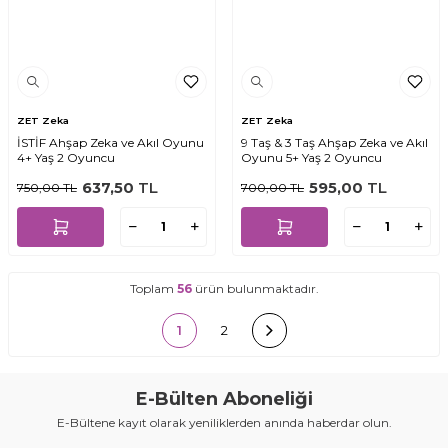
ZET Zeka
ZET Zeka
İSTİF Ahşap Zeka ve Akıl Oyunu
9 Taş & 3 Taş Ahşap Zeka ve Akıl
4+ Yaş 2 Oyuncu
Oyunu 5+ Yaş 2 Oyuncu
637,50
TL
595,00
TL
750,00
TL
700,00
TL
Toplam
56
ürün bulunmaktadır.
1
2
E-Bülten Aboneliği
E-Bültene kayıt olarak yeniliklerden anında haberdar olun.