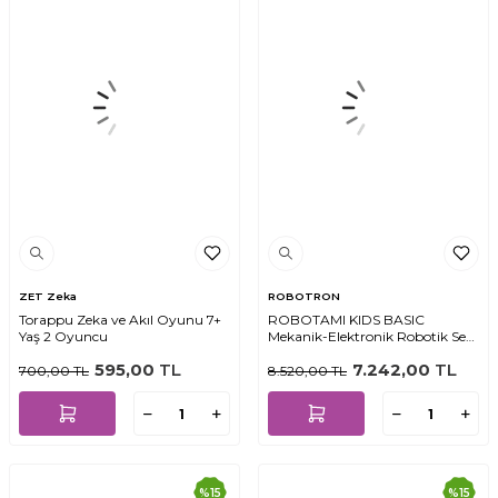
ZET Zeka
ROBOTRON
Torappu Zeka ve Akıl Oyunu 7+
ROBOTAMI KIDS BASIC
Yaş 2 Oyuncu
Mekanik-Elektronik Robotik Seti
4+ YAŞ
595,00
TL
7.242,00
TL
700,00
TL
8.520,00
TL
%
15
%
15