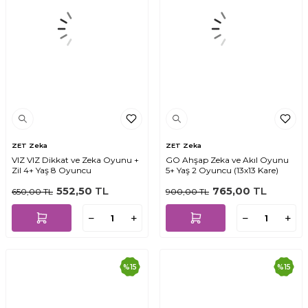
ZET Zeka
ZET Zeka
VIZ VIZ Dikkat ve Zeka Oyunu +
GO Ahşap Zeka ve Akıl Oyunu
Zil 4+ Yaş 8 Oyuncu
5+ Yaş 2 Oyuncu (13x13 Kare)
552,50
TL
765,00
TL
650,00
TL
900,00
TL
%
15
%
15