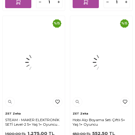
%
15
%
15
ZET Zeka
ZET Zeka
STEAM - MAKER ELEKTRONİK
Hobi Alçı Boyama Seti Çiftli 5+
SETİ Level-2 5+ Yaş 1+ Oyuncu
Yaş 1+ Oyuncu
(Sadece Elektronik Malzemeler)
1.275,00
TL
552,50
TL
1.500,00
TL
650,00
TL