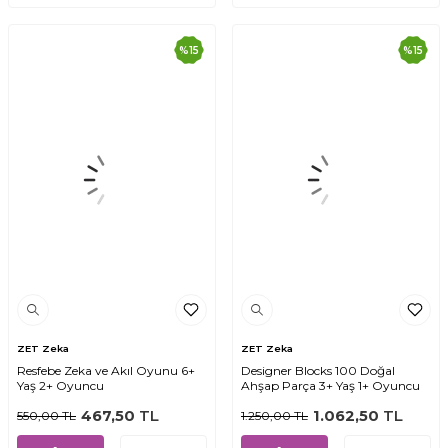
%
15
%
15
ZET Zeka
ZET Zeka
Resfebe Zeka ve Akıl Oyunu 6+
Designer Blocks 100 Doğal
Yaş 2+ Oyuncu
Ahşap Parça 3+ Yaş 1+ Oyuncu
467,50
TL
1.062,50
TL
550,00
TL
1.250,00
TL