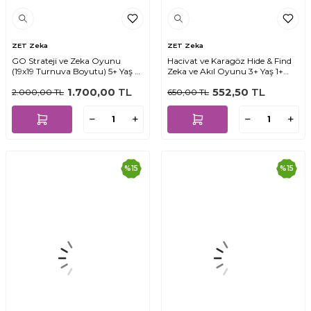
ZET Zeka
ZET Zeka
GO Strateji ve Zeka Oyunu
Hacivat ve Karagöz Hide & Find
(19x19 Turnuva Boyutu) 5+ Yaş 2
Zeka ve Akıl Oyunu 3+ Yaş 1+
Oyuncu
Oyuncu
1.700,00
TL
552,50
TL
2.000,00
TL
650,00
TL
%
15
%
15