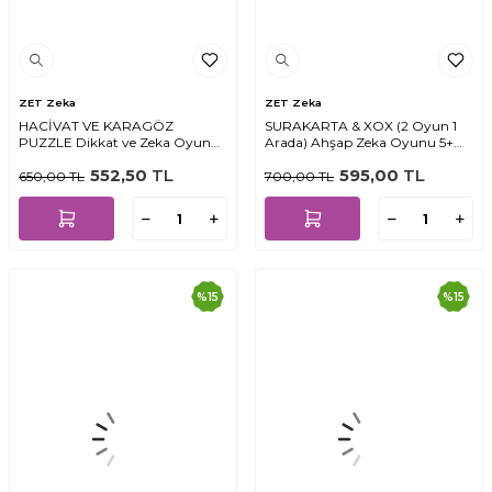
ZET Zeka
ZET Zeka
HACİVAT VE KARAGÖZ
SURAKARTA & XOX (2 Oyun 1
PUZZLE Dikkat ve Zeka Oyunu
Arada) Ahşap Zeka Oyunu 5+
3+ Yaş 1+ Oyuncu
Yaş 2 Oyuncu
552,50
TL
595,00
TL
650,00
TL
700,00
TL
%
15
%
15