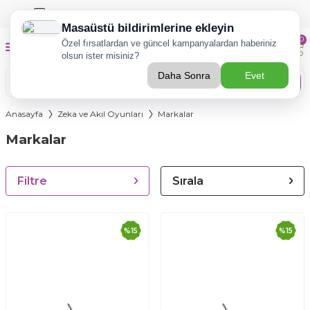
TÜZDER Eğitim-Rehberlik Hizmetleri İçin
TIKLA!
0
Ara
Anasayfa
Zeka ve Akıl Oyunları
Markalar
Markalar
Filtre
Sırala
%
15
%
15