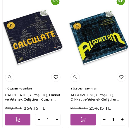
%
15
%
15
TÜZDER Yayınları
TÜZDER Yayınları
CALCULATE (8+ Yaş) | IQ, Dikkat
ALGORITHM (8+ Yaş) | IQ,
ve Yetenek Geliştiren Kitaplar
Dikkat ve Yetenek Geliştiren
Serisi
Kitaplar Serisi
254,15
TL
254,15
TL
299,00
TL
299,00
TL