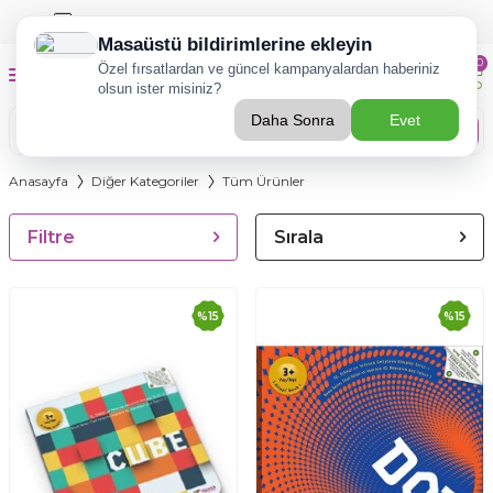
TÜZDER Eğitim-Rehberlik Hizmetleri İçin
TIKLA!
0
Ara
Anasayfa
Diğer Kategoriler
Tüm Ürünler
Filtre
Sırala
%
15
%
15