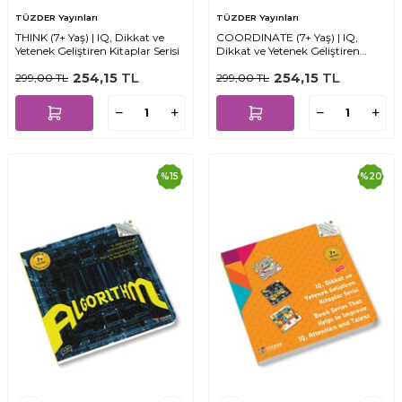
TÜZDER Yayınları
TÜZDER Yayınları
THINK (7+ Yaş) | IQ, Dikkat ve
COORDINATE (7+ Yaş) | IQ,
Yetenek Geliştiren Kitaplar Serisi
Dikkat ve Yetenek Geliştiren
Kitaplar Serisi
254,15
TL
254,15
TL
299,00
TL
299,00
TL
%
15
%
20