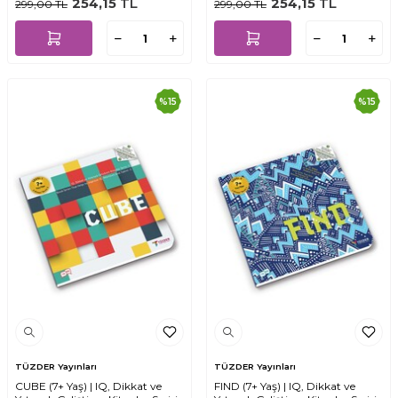
254,15
TL
254,15
TL
299,00
TL
299,00
TL
%
15
%
15
TÜZDER Yayınları
TÜZDER Yayınları
CUBE (7+ Yaş) | IQ, Dikkat ve
FIND (7+ Yaş) | IQ, Dikkat ve