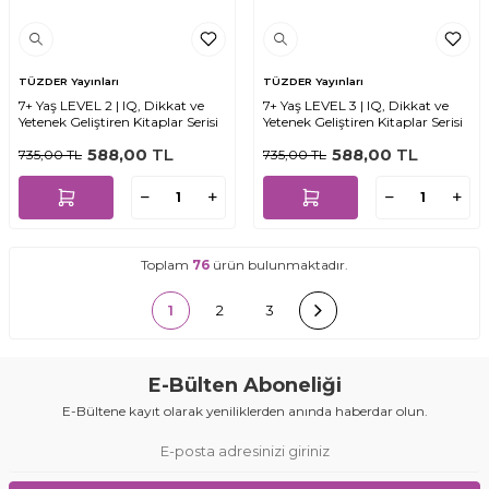
TÜZDER Yayınları
TÜZDER Yayınları
7+ Yaş LEVEL 2 | IQ, Dikkat ve
7+ Yaş LEVEL 3 | IQ, Dikkat ve
Yetenek Geliştiren Kitaplar Serisi
Yetenek Geliştiren Kitaplar Serisi
588,00
TL
588,00
TL
735,00
TL
735,00
TL
Toplam
76
ürün bulunmaktadır.
1
2
3
E-Bülten Aboneliği
E-Bültene kayıt olarak yeniliklerden anında haberdar olun.