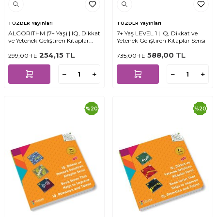
TÜZDER Yayınları
TÜZDER Yayınları
ALGORITHM (7+ Yaş) | IQ, Dikkat
7+ Yaş LEVEL 1 | IQ, Dikkat ve
ve Yetenek Geliştiren Kitaplar
Yetenek Geliştiren Kitaplar Serisi
Serisi
254,15
TL
588,00
TL
299,00
TL
735,00
TL
%
20
%
20