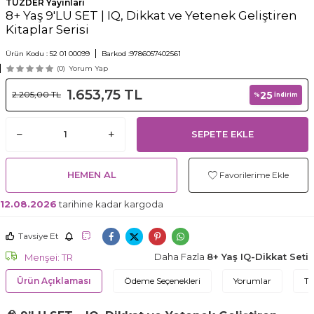
TÜZDER Yayınları
8+ Yaş 9'LU SET | IQ, Dikkat ve Yetenek Geliştiren
Kitaplar Serisi
Ürün Kodu :
52 01 00099
Barkod :
9786057402561
(0)
Yorum Yap
1.653,75
TL
25
2.205,00
TL
%
İndirim
SEPETE EKLE
HEMEN AL
Favorilerime Ekle
12.08.2026
tarihine kadar kargoda
Tavsiye Et
Daha Fazla
8+ Yaş IQ-Dikkat Seti
Menşei: TR
Ürün Açıklaması
Ödeme Seçenekleri
Yorumlar
Ta