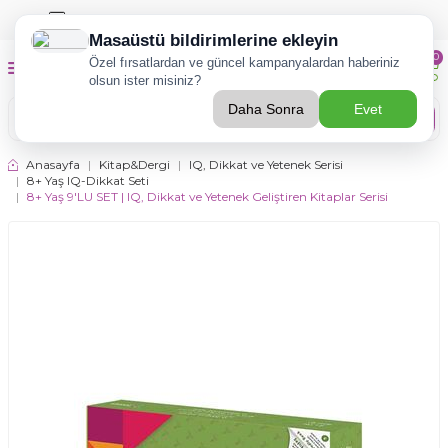
TÜZDER Eğitim-Rehberlik Hizmetleri İçin
TIKLA!
0
Ara
Anasayfa
|
Kitap&Dergi
|
IQ, Dikkat ve Yetenek Serisi
|
8+ Yaş IQ-Dikkat Seti
|
8+ Yaş 9'LU SET | IQ, Dikkat ve Yetenek Geliştiren Kitaplar Serisi