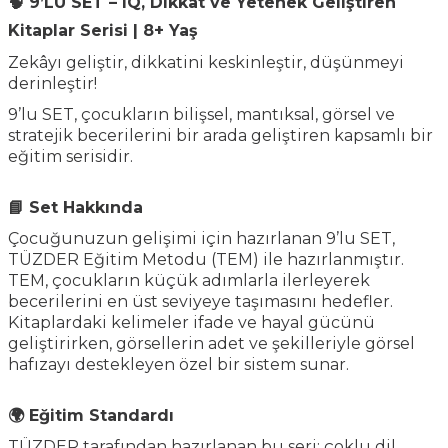
🧠 9’LU SET – IQ, Dikkat ve Yetenek Geliştiren
Kitaplar Serisi | 8+ Yaş
Zekâyı geliştir, dikkatini keskinleştir, düşünmeyi
derinleştir!
9’lu SET, çocukların bilişsel, mantıksal, görsel ve
stratejik becerilerini bir arada geliştiren kapsamlı bir
eğitim serisidir.
📘 Set Hakkında
Çocuğunuzun gelişimi için hazırlanan 9’lu SET,
TÜZDER Eğitim Metodu (TEM) ile hazırlanmıştır.
TEM, çocukların küçük adımlarla ilerleyerek
becerilerini en üst seviyeye taşımasını hedefler.
Kitaplardaki kelimeler ifade ve hayal gücünü
geliştirirken, görsellerin adet ve şekilleriyle görsel
hafızayı destekleyen özel bir sistem sunar.
🌍 Eğitim Standardı
TÜZDER tarafından hazırlanan bu seri; çoklu dil