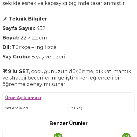
şekilde esnek ve kapsayıcı biçimde tasarlanmıştır.
📌 Teknik Bilgiler
Sayfa Sayısı:
432
Boyut:
22 × 22 cm
Dil:
Türkçe – İngilizce
Yaş Grubu:
8 yaş ve üzeri
🎁
9’lu SET
, çocuğunuzun düşünme, dikkat, mantık
ve strateji becerilerini geliştirirken eğlenceli bir
öğrenme deneyimi sunar.
Ürün Açıklaması
Yaş Aralıkları
8+ Yaş
Benzer Ürünler
%
15
%
15