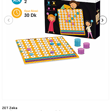
ZET Zeka