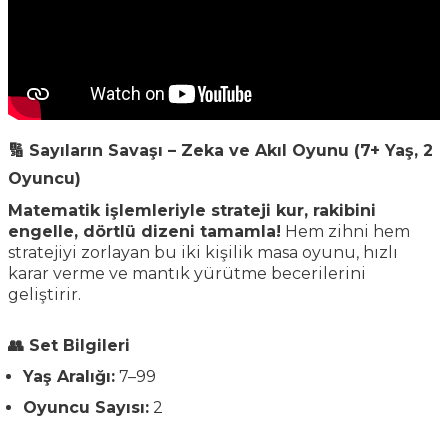
🔢 Sayıların Savaşı – Zeka ve Akıl Oyunu (7+ Yaş, 2
Oyuncu)
Matematik işlemleriyle strateji kur, rakibini
engelle, dörtlü dizeni tamamla!
Hem zihni hem
stratejiyi zorlayan bu iki kişilik masa oyunu, hızlı
karar verme ve mantık yürütme becerilerini
geliştirir.
👥 Set Bilgileri
Yaş Aralığı:
7–99
Oyuncu Sayısı:
2