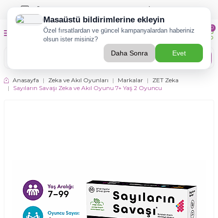
TÜZDER Eğitim-Rehberlik Hizmetleri İçin
TIKLAYIN!
0
Ara
Anasayfa
|
Zeka ve Akıl Oyunları
|
Markalar
|
ZET Zeka
|
Sayıların Savaşı Zeka ve Akıl Oyunu 7+ Yaş 2 Oyuncu