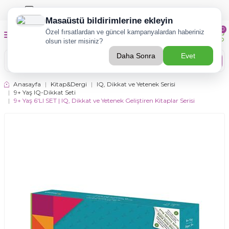
TÜZDER Eğitim-Rehberlik Hizmetleri İçin
TIKLA!
0
Ara
Anasayfa
|
Kitap&Dergi
|
IQ, Dikkat ve Yetenek Serisi
|
9+ Yaş IQ-Dikkat Seti
|
9+ Yaş 6'LI SET | IQ, Dikkat ve Yetenek Geliştiren Kitaplar Serisi