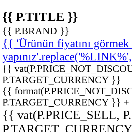
{{ P.TITLE }}
{{ P.BRAND }}
{{ 'Ürünün fiyatını görme
yapınız'.replace('%LINK%', '
{{ vat(P.PRICE_NOT_DISCOU
P.TARGET_CURRENCY }}
{{ format(P.PRICE_NOT_DI
P.TARGET_CURRENCY }} +
{{ vat(P.PRICE_SELL, P
P.TARGET_CURRENCY