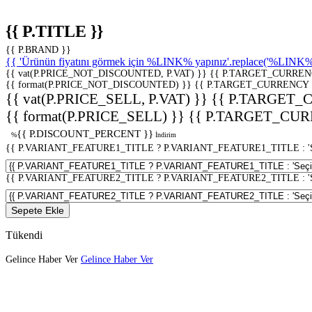
{{ P.TITLE }}
{{ P.BRAND }}
{{ 'Ürünün fiyatını görmek için %LINK% yapınız'.replace('%LINK%', 
{{ vat(P.PRICE_NOT_DISCOUNTED, P.VAT) }}
{{ P.TARGET_CURREN
{{ format(P.PRICE_NOT_DISCOUNTED) }}
{{ P.TARGET_CURRENCY 
{{ vat(P.PRICE_SELL, P.VAT) }}
{{ P.TARGET_
{{ format(P.PRICE_SELL) }}
{{ P.TARGET_CUR
{{ P.DISCOUNT_PERCENT }}
%
İndirim
{{ P.VARIANT_FEATURE1_TITLE ? P.VARIANT_FEATURE1_TITLE : 'Seç
{{ P.VARIANT_FEATURE2_TITLE ? P.VARIANT_FEATURE2_TITLE : 'Seç
Sepete Ekle
Tükendi
Gelince Haber Ver
Gelince Haber Ver