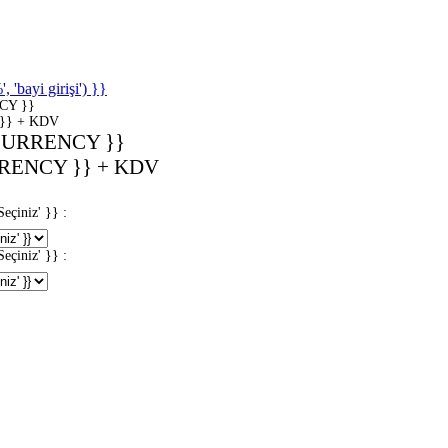
'bayi girişi') }}
CY }}
}} + KDV
CURRENCY }}
RENCY }} + KDV
iniz' }} :
iniz' }} :