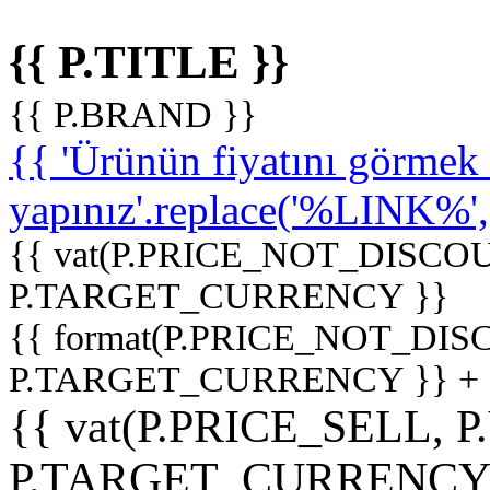
{{ P.TITLE }}
{{ P.BRAND }}
{{ 'Ürünün fiyatını görme
yapınız'.replace('%LINK%', '
{{ vat(P.PRICE_NOT_DISCOU
P.TARGET_CURRENCY }}
{{ format(P.PRICE_NOT_DI
P.TARGET_CURRENCY }} +
{{ vat(P.PRICE_SELL, P
P.TARGET_CURRENCY