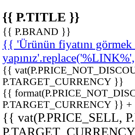
{{ P.TITLE }}
{{ P.BRAND }}
{{ 'Ürünün fiyatını görme
yapınız'.replace('%LINK%', '
{{ vat(P.PRICE_NOT_DISCOU
P.TARGET_CURRENCY }}
{{ format(P.PRICE_NOT_DI
P.TARGET_CURRENCY }} +
{{ vat(P.PRICE_SELL, P
P.TARGET_CURRENCY