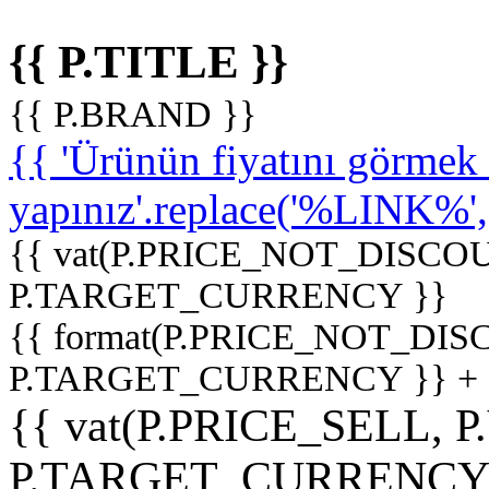
{{ P.TITLE }}
{{ P.BRAND }}
{{ 'Ürünün fiyatını görme
yapınız'.replace('%LINK%', '
{{ vat(P.PRICE_NOT_DISCOU
P.TARGET_CURRENCY }}
{{ format(P.PRICE_NOT_DI
P.TARGET_CURRENCY }} +
{{ vat(P.PRICE_SELL, P
P.TARGET_CURRENCY