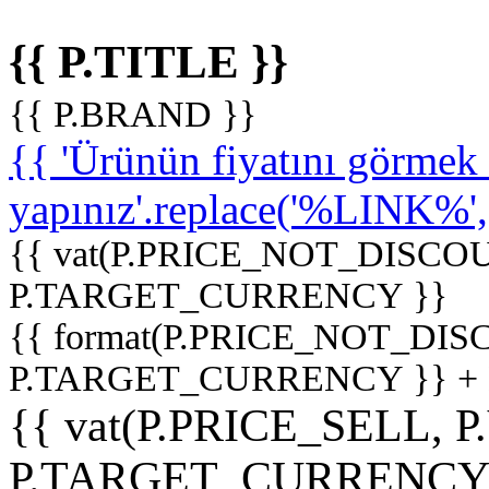
{{ P.TITLE }}
{{ P.BRAND }}
{{ 'Ürünün fiyatını görme
yapınız'.replace('%LINK%', '
{{ vat(P.PRICE_NOT_DISCOU
P.TARGET_CURRENCY }}
{{ format(P.PRICE_NOT_DI
P.TARGET_CURRENCY }} +
{{ vat(P.PRICE_SELL, P
P.TARGET_CURRENCY