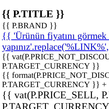
{{ P.TITLE }}
{{ P.BRAND }}
{{ 'Ürünün fiyatını görme
yapınız'.replace('%LINK%', '
{{ vat(P.PRICE_NOT_DISCOU
P.TARGET_CURRENCY }}
{{ format(P.PRICE_NOT_DI
P.TARGET_CURRENCY }} +
{{ vat(P.PRICE_SELL, P
P.TARGET_CURRENCY