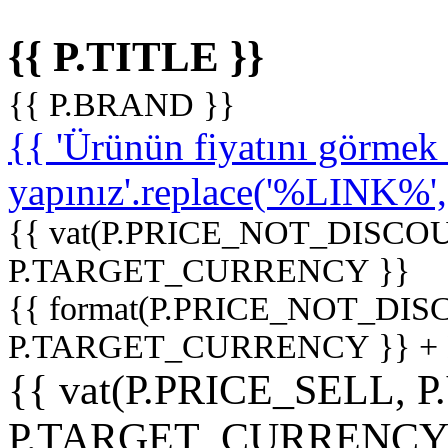
{{ P.TITLE }}
{{ P.BRAND }}
{{ 'Ürünün fiyatını görme
yapınız'.replace('%LINK%', '
{{ vat(P.PRICE_NOT_DISCOU
P.TARGET_CURRENCY }}
{{ format(P.PRICE_NOT_DI
P.TARGET_CURRENCY }} +
{{ vat(P.PRICE_SELL, P
P.TARGET_CURRENCY