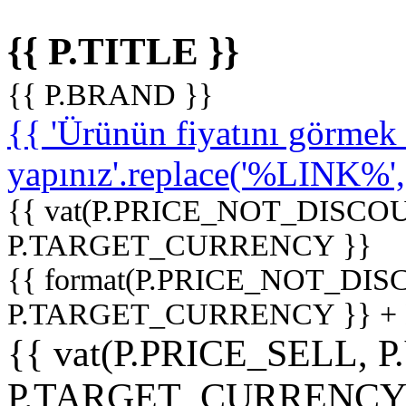
{{ P.TITLE }}
{{ P.BRAND }}
{{ 'Ürünün fiyatını görme
yapınız'.replace('%LINK%', '
{{ vat(P.PRICE_NOT_DISCOU
P.TARGET_CURRENCY }}
{{ format(P.PRICE_NOT_DI
P.TARGET_CURRENCY }} +
{{ vat(P.PRICE_SELL, P
P.TARGET_CURRENCY