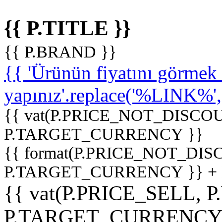
{{ P.TITLE }}
{{ P.BRAND }}
{{ 'Ürünün fiyatını görme
yapınız'.replace('%LINK%', '
{{ vat(P.PRICE_NOT_DISCOU
P.TARGET_CURRENCY }}
{{ format(P.PRICE_NOT_DI
P.TARGET_CURRENCY }} +
{{ vat(P.PRICE_SELL, P
P.TARGET_CURRENCY